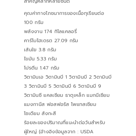
สำคัญหลากหลายชนิด
คุณค่าทางโภชนาการของเนื้อทุเรียนต่อ
100 กรัม
พลังงาน 174 กิโลแคลอรี่
คาร์โบไฮเดรต 27.09 กรัม
เส้นใย 3.8 กรัม
ไขมัน 5.33 กรัม
โปรตีน 1.47 กรัม
วิตามินเอ วิตามินบี 1 วิตามินบี 2 วิตามินบี
3 วิตามินบี 5 วิตามินบี 6 วิตามินบี 9
วิตามินซี แคลเซียม ธาตุเหล็ก แมกนีเซียม
แมงกานีส ฟอสฟอรัส โพแทสเซียม
โซเดียม สังกะสี
ร้อยละของปริมาณที่แนะนำต่อวันสำหรับ
ผู้ใหญ่ (อ้างอิงข้อมูลจาก : USDA