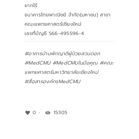
ยากไร้
ธนาคารไทยพาณิชย์ จำกัด(มหาชน) สาขา
คณะแพทยศาสตร์เชียงใหม่
เลขที่บัญชี 566-495596-4
#อาคารบ้านพักญาติผู้ป่วยสวนดอก
#MedCMU #MedCMUในมือคุณ #คณะ
แพทยศาสตร์มหาวิทยาลัยเชียงใหม่
#สื่อสารองค์กรMedCMU
0
15305