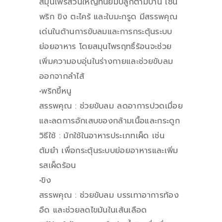
สมุนไพรส่วนใหญ่ที่นิยมปลูกตามบ้าน เช่น
พริก ขิง ตะไคร้ และใบมะกรูด มีสรรพคุณ
เด่นในด้านการขับลมและการกระตุ้นระบบ
ย่อยอาหาร โดยสมุนไพรฤทธิ์ร้อนจะช่วย
เพิ่มความอบอุ่นในร่างกายและช่วยขับลม
ออกจากลำไส้
•พริกขี้หนู
สรรพคุณ : ช่วยขับลม ลดอาการปวดเมื่อย
และลดการอักเสบของกล้ามเนื้อและกระดูก
วิธีใช้ : มักใช้ในอาหารประเภทเผ็ด เช่น
ต้มยำ เพื่อกระตุ้นระบบย่อยอาหารและเพิ่ม
รสเผ็ดร้อน
•ขิง
สรรพคุณ : ช่วยขับลม บรรเทาอาการท้อง
อืด และช่วยลดไขมันในเส้นเลือด